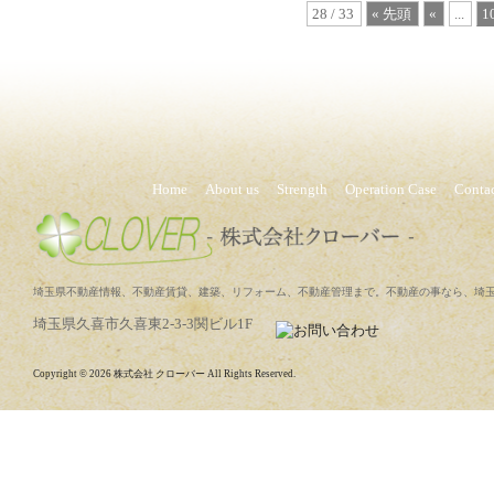
28 / 33
« 先頭
«
...
1
Home
About us
Strength
Operation Case
Conta
埼玉県不動産情報、不動産賃貸、建築、リフォーム、不動産管理まで。不動産の事なら、埼玉県久喜
埼玉県久喜市久喜東2-3-3関ビル1F
Copyright © 2026 株式会社 クローバー All Rights Reserved.